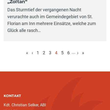
„Zoltan“
Das Sturmtief der vergangenen Nacht
verurachte auch im Gemeindegebiet von St.
Florian am Inn mehrere Einsätze, welche zum
Glück alle rasch…
...
«
‹
1
2
3
4
5
6
›
»
(aktuell)
KONTAKT
Kdt. Christian Selker, ABI