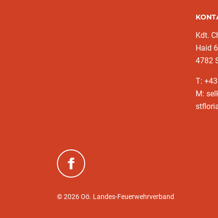
KONT
Kdt. C
Haid 
4782 S
T: +43
M: sel
stflori
(neues Fenster)
© 2026 Oö. Landes-Feuerwehrverband