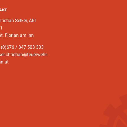
AKT
hristian Selker, ABI
61
t. Florian am Inn
 (0)676 / 847 503 333
ker.christian@feuerwehr-
an.at