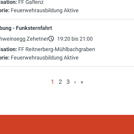
sation:
FF Gaflenz
rie:
Feuerwehrausbildung Aktive
bung - Funksternfahrt
hweinsegg Zehetner
19:20 bis 21:00
sation:
FF Reitnerberg-Mühlbachgraben
rie:
Feuerwehrausbildung Aktive
1
2
3
›
»
(current)